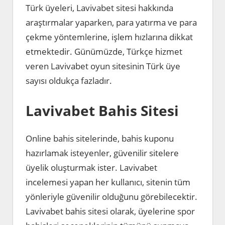
Türk üyeleri, Lavivabet sitesi hakkında
araştırmalar yaparken, para yatırma ve para
çekme yöntemlerine, işlem hızlarına dikkat
etmektedir. Günümüzde, Türkçe hizmet
veren Lavivabet oyun sitesinin Türk üye
sayısı oldukça fazladır.
Lavivabet Bahis Sitesi
Online bahis sitelerinde, bahis kuponu
hazırlamak isteyenler, güvenilir sitelere
üyelik oluşturmak ister. Lavivabet
incelemesi yapan her kullanıcı, sitenin tüm
yönleriyle güvenilir olduğunu görebilecektir.
Lavivabet bahis sitesi olarak, üyelerine spor