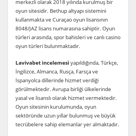
merkezli olarak 2018 yılında kurulmuş bir
oyun sitesidir. Bethup altyapı sistemini
kullanmakta ve Curaçao oyun lisansının
8048/JAZ lisans numarasına sahiptir. Oyun
türleri arasında, spor bahisleri ve canlı casino
oyun türleri bulunmaktadır.
Lavivabet incelemesi
yapıldığında, Türkçe,
İngilizce, Almanca, Rusça, Farsça ve
İspanyolca dillerinde hizmet verdiği
görülmektedir. Avrupa birliği ülkelerinde
yasal ve lisanslı olarak hizmet vermektedir.
Oyun sitesinin kurulumunda, oyun
sektöründe uzun yıllar bulunmuş ve büyük
tecrübelere sahip elemanlar yer almaktadır.