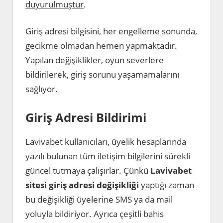
duyurulmuştur
.
Giriş adresi bilgisini, her engelleme sonunda,
gecikme olmadan hemen yapmaktadır.
Yapılan değişiklikler, oyun severlere
bildirilerek, giriş sorunu yaşamamalarını
sağlıyor.
Giriş Adresi Bildirimi
Lavivabet kullanıcıları, üyelik hesaplarında
yazılı bulunan tüm iletişim bilgilerini sürekli
güncel tutmaya çalışırlar. Çünkü
Lavivabet
sitesi giriş adresi değişikliği
yaptığı zaman
bu değişikliği üyelerine SMS ya da mail
yoluyla bildiriyor. Ayrıca çeşitli bahis