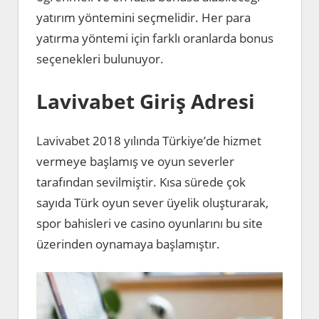
yatırım yöntemini seçmelidir. Her para
yatırma yöntemi için farklı oranlarda bonus
seçenekleri bulunuyor.
Lavivabet Giriş Adresi
Lavivabet 2018 yılında Türkiye’de hizmet
vermeye başlamış ve oyun severler
tarafından sevilmiştir. Kısa sürede çok
sayıda Türk oyun sever üyelik oluşturarak,
spor bahisleri ve casino oyunlarını bu site
üzerinden oynamaya başlamıştır.