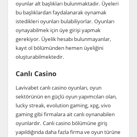
oyunlar alt başlıkları bulunmaktadır. Üyeleri
bu başlıklardan faydalanarak oynamak
istedikleri oyunları bulabiliyorlar. Oyunları
oynayabilmek için üye girişi yapmak
gerekiyor. Üyelik hesabı bulunmayanlar,
kayıt ol bölümünden hemen üyeliğini
oluşturabilmektedir.
Canlı Casino
Lavivabet canlı casino oyunları, oyun
sektörünün en güçlü oyun yapımcıları olan,
lucky streak, evolution gaming, xpg, vivo
gaming gibi firmalara ait canlı oynanabilen
oyunlardır. Canlı casino bölümüne giriş
yapıldığında daha fazla firma ve oyun türüne