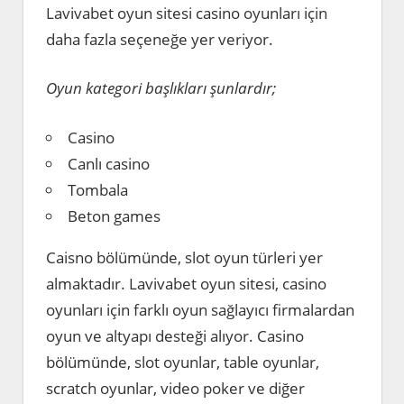
Lavivabet oyun sitesi casino oyunları için
daha fazla seçeneğe yer veriyor.
Oyun kategori başlıkları şunlardır;
Casino
Canlı casino
Tombala
Beton games
Caisno bölümünde, slot oyun türleri yer
almaktadır. Lavivabet oyun sitesi, casino
oyunları için farklı oyun sağlayıcı firmalardan
oyun ve altyapı desteği alıyor. Casino
bölümünde, slot oyunlar, table oyunlar,
scratch oyunlar, video poker ve diğer