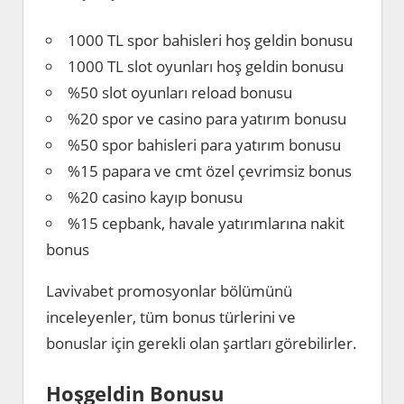
1000 TL spor bahisleri hoş geldin bonusu
1000 TL slot oyunları hoş geldin bonusu
%50 slot oyunları reload bonusu
%20 spor ve casino para yatırım bonusu
%50 spor bahisleri para yatırım bonusu
%15 papara ve cmt özel çevrimsiz bonus
%20 casino kayıp bonusu
%15 cepbank, havale yatırımlarına nakit
bonus
Lavivabet promosyonlar bölümünü
inceleyenler, tüm bonus türlerini ve
bonuslar için gerekli olan şartları görebilirler.
Hoşgeldin Bonusu