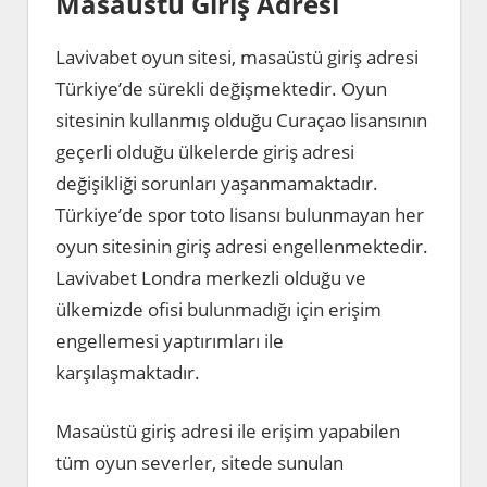
Masaüstü Giriş Adresi
Lavivabet oyun sitesi, masaüstü giriş adresi
Türkiye’de sürekli değişmektedir. Oyun
sitesinin kullanmış olduğu Curaçao lisansının
geçerli olduğu ülkelerde giriş adresi
değişikliği sorunları yaşanmamaktadır.
Türkiye’de spor toto lisansı bulunmayan her
oyun sitesinin giriş adresi engellenmektedir.
Lavivabet Londra merkezli olduğu ve
ülkemizde ofisi bulunmadığı için erişim
engellemesi yaptırımları ile
karşılaşmaktadır.
Masaüstü giriş adresi ile erişim yapabilen
tüm oyun severler, sitede sunulan