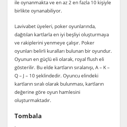
ile oynanmakta ve en az 2 en fazla 10 kişiyle
birlikte oynanabiliyor.
Lavivabet üyeleri, poker oyunlarında,
dağıtılan kartlarla en iyi beşliyi oluşturmaya
ve rakiplerini yenmeye çalışır. Poker
oyunları belirli kuralları bulunan bir oyundur.
Oyunun en güçlü eli olarak, royal flush eli
gösterilir. Bu elde kartların sıralanışı, A – K –
Q – J – 10 şeklindedir. Oyuncu elindeki
kartların sıralı olarak bulunması, kartların
değerine göre oyun hamlesini
oluşturmaktadır.
Tombala