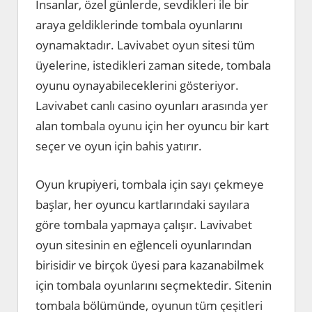
İnsanlar, özel günlerde, sevdikleri ile bir
araya geldiklerinde tombala oyunlarını
oynamaktadır. Lavivabet oyun sitesi tüm
üyelerine, istedikleri zaman sitede, tombala
oyunu oynayabileceklerini gösteriyor.
Lavivabet canlı casino oyunları arasında yer
alan tombala oyunu için her oyuncu bir kart
seçer ve oyun için bahis yatırır.
Oyun krupiyeri, tombala için sayı çekmeye
başlar, her oyuncu kartlarındaki sayılara
göre tombala yapmaya çalışır. Lavivabet
oyun sitesinin en eğlenceli oyunlarından
birisidir ve birçok üyesi para kazanabilmek
için tombala oyunlarını seçmektedir. Sitenin
tombala bölümünde, oyunun tüm çeşitleri