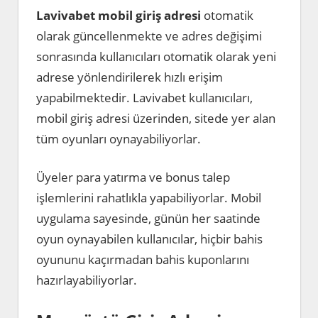
Lavivabet mobil giriş adresi
otomatik
olarak güncellenmekte ve adres değişimi
sonrasında kullanıcıları otomatik olarak yeni
adrese yönlendirilerek hızlı erişim
yapabilmektedir. Lavivabet kullanıcıları,
mobil giriş adresi üzerinden, sitede yer alan
tüm oyunları oynayabiliyorlar.
Üyeler para yatırma ve bonus talep
işlemlerini rahatlıkla yapabiliyorlar. Mobil
uygulama sayesinde, günün her saatinde
oyun oynayabilen kullanıcılar, hiçbir bahis
oyununu kaçırmadan bahis kuponlarını
hazırlayabiliyorlar.