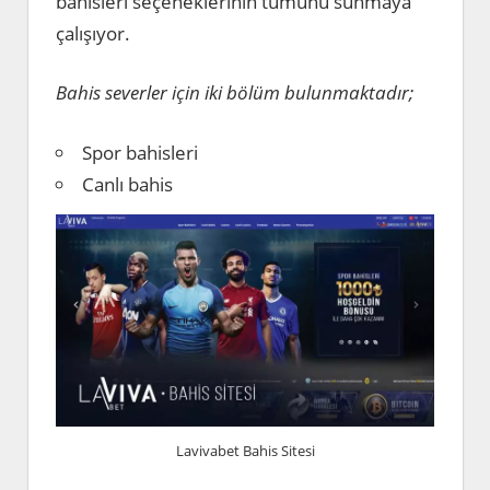
bahisleri seçeneklerinin tümünü sunmaya
çalışıyor.
Bahis severler için iki bölüm bulunmaktadır;
Spor bahisleri
Canlı bahis
Lavivabet Bahis Sitesi