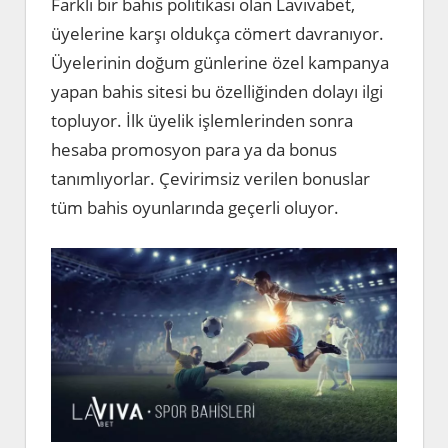
Farklı bir bahis politikası olan Lavivabet,
üyelerine karşı oldukça cömert davranıyor.
Üyelerinin doğum günlerine özel kampanya
yapan bahis sitesi bu özelliğinden dolayı ilgi
topluyor. İlk üyelik işlemlerinden sonra
hesaba promosyon para ya da bonus
tanımlıyorlar. Çevirimsiz verilen bonuslar
tüm bahis oyunlarında geçerli oluyor.