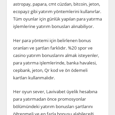
astropay, papara, cmt cüzdan, bitcoin, jeton,
ecopayz gibi yatırım yöntemlerini kullanırlar.
Tüm oyunlar için günlük yapılan para yatırma
işlemlerine yatırım bonusları alınabiliyor.
Her para yöntemi için belirlenen bonus
oranları ve şartları farklıdır. %20 spor ve
casino yatırım bonuslarını almak isteyenler,
para yatırma işlemlerinde, banka havalesi,
cepbank, jeton, Qr kod ve ön ödemeli
kartları kullanmalıdır.
Her oyun sever, Lavivabet üyelik hesabına
para yatırmadan önce promosyonlar
bölümündeki yatırım bonusları şartlarını
öğrenmeli ve en fazla bonusu alabileceği