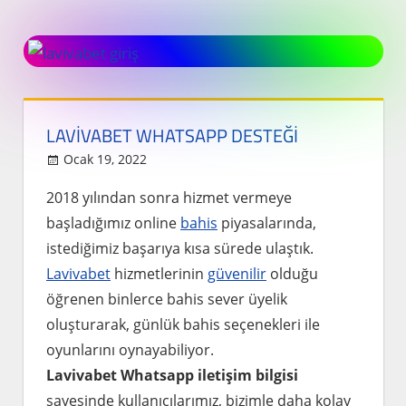
LAVIVABET WHATSAPP DESTEĞI
Ocak 19, 2022
Lavivabet
Uncategorized
Leave a comment
2018 yılından sonra hizmet vermeye
başladığımız online
bahis
piyasalarında,
istediğimiz başarıya kısa sürede ulaştık.
Lavivabet
hizmetlerinin
güvenilir
olduğu
öğrenen binlerce bahis sever üyelik
oluşturarak, günlük bahis seçenekleri ile
oyunlarını oynayabiliyor.
Lavivabet
W
hatsapp iletişim bilgisi
sayesinde kullanıcılarımız, bizimle daha kolay