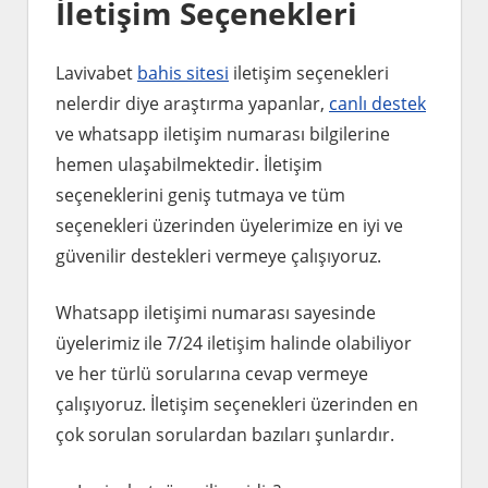
İletişim Seçenekleri
Lavivabet
bahis sitesi
iletişim seçenekleri
nelerdir diye araştırma yapanlar,
canlı destek
ve whatsapp iletişim numarası bilgilerine
hemen ulaşabilmektedir. İletişim
seçeneklerini geniş tutmaya ve tüm
seçenekleri üzerinden üyelerimize en iyi ve
güvenilir destekleri vermeye çalışıyoruz.
Whatsapp iletişimi numarası sayesinde
üyelerimiz ile 7/24 iletişim halinde olabiliyor
ve her türlü sorularına cevap vermeye
çalışıyoruz. İletişim seçenekleri üzerinden en
çok sorulan sorulardan bazıları şunlardır.