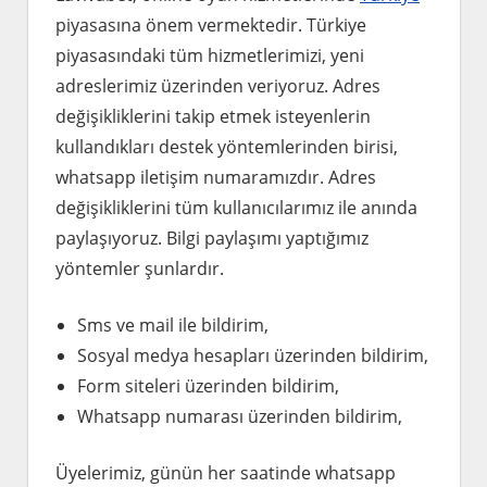
piyasasına önem vermektedir. Türkiye
piyasasındaki tüm hizmetlerimizi, yeni
adreslerimiz üzerinden veriyoruz. Adres
değişikliklerini takip etmek isteyenlerin
kullandıkları destek yöntemlerinden birisi,
whatsapp iletişim numaramızdır. Adres
değişikliklerini tüm kullanıcılarımız ile anında
paylaşıyoruz. Bilgi paylaşımı yaptığımız
yöntemler şunlardır.
Sms ve mail ile bildirim,
Sosyal medya hesapları üzerinden bildirim,
Form siteleri üzerinden bildirim,
Whatsapp numarası üzerinden bildirim,
Üyelerimiz, günün her saatinde whatsapp