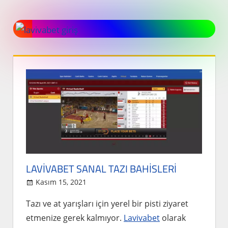
LAVIVABET SANAL TAZI BAHISLERI
Kasım 15, 2021
Lavivabet
Lavivabet Haberleri
Leave a comment
Tazı ve at yarışları için yerel bir pisti ziyaret
etmenize gerek kalmıyor.
Lavivabet
olarak