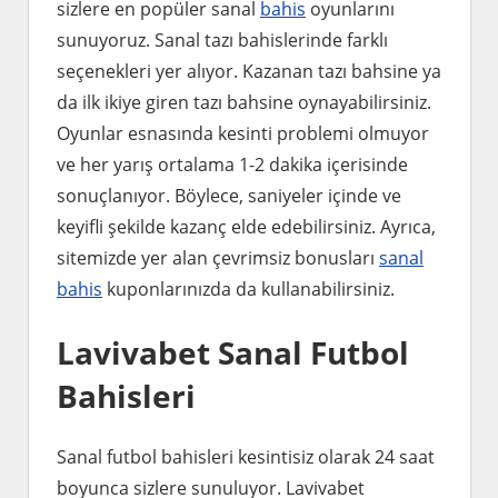
sizlere en popüler sanal
bahis
oyunlarını
sunuyoruz. Sanal tazı bahislerinde farklı
seçenekleri yer alıyor. Kazanan tazı bahsine ya
da ilk ikiye giren tazı bahsine oynayabilirsiniz.
Oyunlar esnasında kesinti problemi olmuyor
ve her yarış ortalama 1-2 dakika içerisinde
sonuçlanıyor. Böylece, saniyeler içinde ve
keyifli şekilde kazanç elde edebilirsiniz. Ayrıca,
sitemizde yer alan çevrimsiz bonusları
sanal
bahis
kuponlarınızda da kullanabilirsiniz.
Lavivabet Sanal Futbol
Bahisleri
Sanal futbol bahisleri kesintisiz olarak 24 saat
boyunca sizlere sunuluyor. Lavivabet