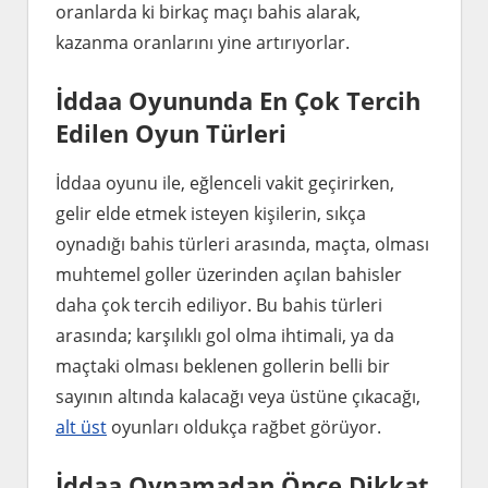
oranlarda ki birkaç maçı bahis alarak,
kazanma oranlarını yine artırıyorlar.
İddaa Oyununda En Çok Tercih
Edilen Oyun Türleri
İddaa oyunu ile, eğlenceli vakit geçirirken,
gelir elde etmek isteyen kişilerin, sıkça
oynadığı bahis türleri arasında, maçta, olması
muhtemel goller üzerinden açılan bahisler
daha çok tercih ediliyor. Bu bahis türleri
arasında; karşılıklı gol olma ihtimali, ya da
maçtaki olması beklenen gollerin belli bir
sayının altında kalacağı veya üstüne çıkacağı,
alt üst
oyunları oldukça rağbet görüyor.
İddaa Oynamadan Önce Dikkat