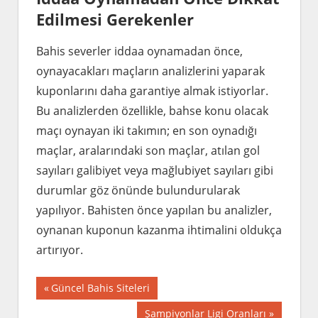
Edilmesi Gerekenler
Bahis severler iddaa oynamadan önce,
oynayacakları maçların analizlerini yaparak
kuponlarını daha garantiye almak istiyorlar.
Bu analizlerden özellikle, bahse konu olacak
maçı oynayan iki takımın; en son oynadığı
maçlar, aralarındaki son maçlar, atılan gol
sayıları galibiyet veya mağlubiyet sayıları gibi
durumlar göz önünde bulundurularak
yapılıyor. Bahisten önce yapılan bu analizler,
oynanan kuponun kazanma ihtimalini oldukça
artırıyor.
Previous
Güncel Bahis Siteleri
Yazı
Post:
Next
Şampiyonlar Ligi Oranları