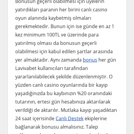
Bonusun geçerli olabilmesi için üyelerin
yatırdıkları paranın her birini canlı casino
oyun alanında kaybetmiş olmaları
gerekmektedir. Bunun için ise günde en az 1
kez minimum 100TL ve üzerinde para
yatırılmış olması da bonusun geçerli
olabilmesi için kabul edilen şartlar arasında
yer almaktadır. Aynı zamanda
bonus
her gün
Lavivabet kullanıcıları tarafından
yararlanılabilecek şekilde düzenlenmiştir. O
yüzden canlı casino oyunlarında bir kayıp
yaşadığınızda bu kaybınızın %20 oranındaki
tutarının, ertesi gün hesabınıza aktarılarak
verildiği de aktarılır. Mutlaka kayıp yaşadıktan
24 saat içerisinde
Canlı Destek
ekiplerine
bağlanarak bonusu almalısınız. Talep