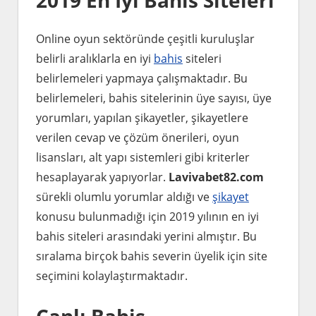
Online oyun sektöründe çeşitli kuruluşlar
belirli aralıklarla en iyi
bahis
siteleri
belirlemeleri yapmaya çalışmaktadır. Bu
belirlemeleri, bahis sitelerinin üye sayısı, üye
yorumları, yapılan şikayetler, şikayetlere
verilen cevap ve çözüm önerileri, oyun
lisansları, alt yapı sistemleri gibi kriterler
hesaplayarak yapıyorlar.
Lavivabet82.com
sürekli olumlu yorumlar aldığı ve
şikayet
konusu bulunmadığı için 2019 yılının en iyi
bahis siteleri arasındaki yerini almıştır. Bu
sıralama birçok bahis severin üyelik için site
seçimini kolaylaştırmaktadır.
Canlı Bahis