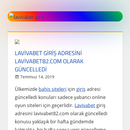
LAVIVABET GIRIŞ ADRESINI
LAVIVABET82.COM OLARAK
GÜNCELLEDI
Temmuz 14, 2019
ayse
Lavivabet Giriş Adresi
Leave a comment
Ülkemizde
bahis siteleri
için
giriş
adresi
güncelledi konuları sadece yabancı online
oyun siteleri için geçerlidir.
Lavivabet
giriş
adresini lavivabet82.com olarak güncelledi
konusu yaklaşık bir hafta gündemde
kalmakta, bir hafta sonra yeni güncelleme