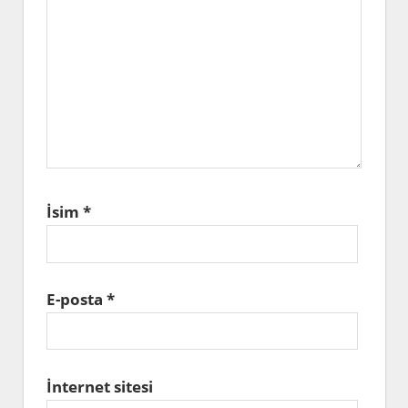
İsim
*
E-posta
*
İnternet sitesi