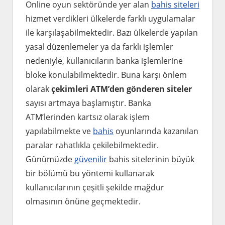
Online oyun sektöründe yer alan
bahis siteleri
hizmet verdikleri ülkelerde farklı uygulamalar
ile karşılaşabilmektedir. Bazı ülkelerde yapılan
yasal düzenlemeler ya da farklı işlemler
nedeniyle, kullanıcıların banka işlemlerine
bloke konulabilmektedir. Buna karşı önlem
olarak
çekimleri ATM’den gönderen siteler
sayısı artmaya başlamıştır. Banka
ATM’lerinden kartsız olarak işlem
yapılabilmekte ve
bahis
oyunlarında kazanılan
paralar rahatlıkla çekilebilmektedir.
Günümüzde
güvenilir
bahis sitelerinin büyük
bir bölümü bu yöntemi kullanarak
kullanıcılarının çeşitli şekilde mağdur
olmasının önüne geçmektedir.