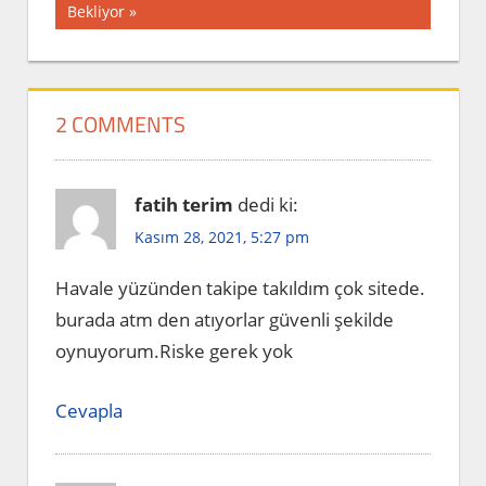
dolaşımı
Post:
Bekliyor
2 COMMENTS
fatih terim
dedi ki:
Kasım 28, 2021, 5:27 pm
Havale yüzünden takipe takıldım çok sitede.
burada atm den atıyorlar güvenli şekilde
oynuyorum.Riske gerek yok
Cevapla