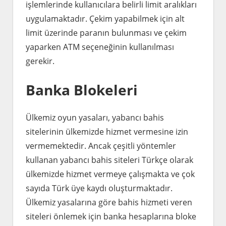
işlemlerinde kullanıcılara belirli limit aralıkları
uygulamaktadır. Çekim yapabilmek için alt
limit üzerinde paranın bulunması ve çekim
yaparken ATM seçeneğinin kullanılması
gerekir.
Banka Blokeleri
Ülkemiz oyun yasaları, yabancı bahis
sitelerinin ülkemizde hizmet vermesine izin
vermemektedir. Ancak çeşitli yöntemler
kullanan yabancı bahis siteleri Türkçe olarak
ülkemizde hizmet vermeye çalışmakta ve çok
sayıda Türk üye kaydı oluşturmaktadır.
Ülkemiz yasalarına göre bahis hizmeti veren
siteleri önlemek için banka hesaplarına bloke