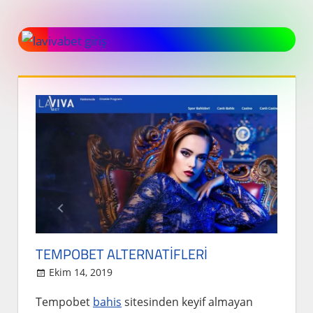
TEMPOBET ALTERNATIFLERI
Ekim 14, 2019
Lavivabet
Lavivabet Haberleri
2 comments
Tempobet
bahis
sitesinden keyif almayan