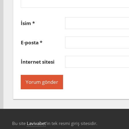
İsim
*
E-posta
*
İnternet sitesi
Bu site
Lavivabet
'in tek resmi giriş sitesidir.