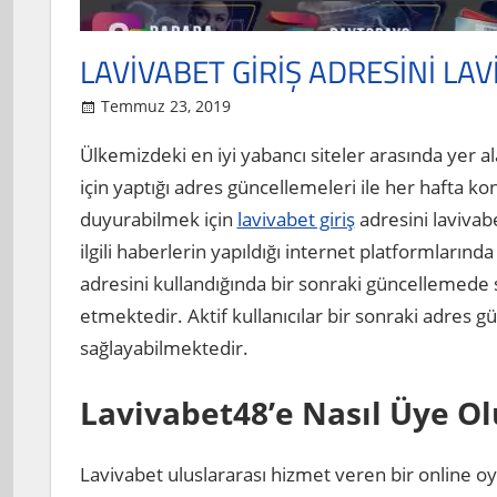
LAVIVABET GIRIŞ ADRESINI LA
Temmuz 23, 2019
Lavivabet
Lavivabet Giriş Adresi
Leave a comment
Ülkemizdeki en iyi yabancı siteler arasında yer a
için yaptığı adres güncellemeleri ile her hafta ko
duyurabilmek için
lavivabet giriş
adresini lavivabe
ilgili haberlerin yapıldığı internet platformlar
adresini kullandığında bir sonraki güncellemede
etmektedir. Aktif kullanıcılar bir sonraki adres 
sağlayabilmektedir.
Lavivabet48’e Nasıl Üye O
Lavivabet uluslararası hizmet veren bir online oy