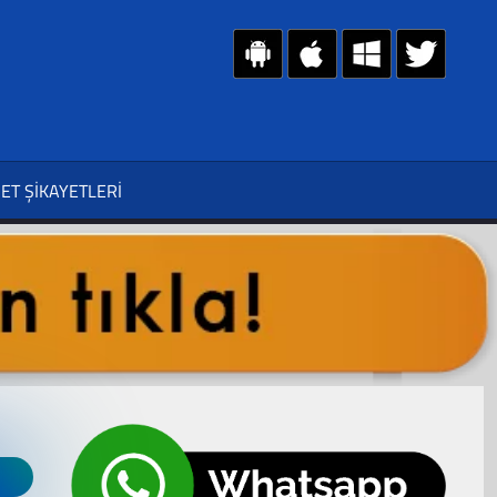
ET ŞIKAYETLERI