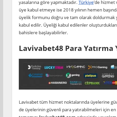
yasalarına göre yapmaktadır.
Türkiye
’de hizmet 
üye kabul etmeye ise 2018 yılının hemen başında
üyelik formunu doğru ve tam olarak doldurmak yet
kabul edilir. Üyeliği kabul edilenler oluşturdukla
bahislere başlayabilirler.
Lavivabet48 Para Yatırma 
Lavivabet tüm hizmet noktalarında üyelerine gü
de üyelerinin güvenli para yatırabilmeleri için en