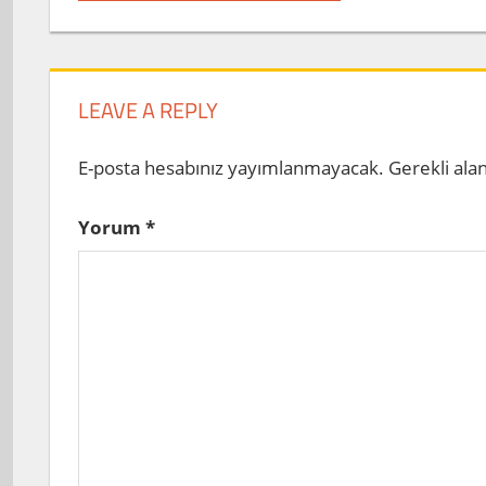
Yazı
Post:
dolaşımı
LEAVE A REPLY
E-posta hesabınız yayımlanmayacak.
Gerekli ala
Yorum
*