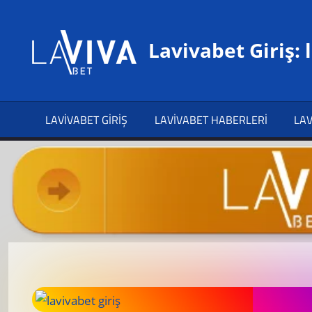
Skip
to
LAVIVABET
Lavivabet Giriş:
content
LAVIVABET GIRIŞ
LAVIVABET HABERLERI
LAV